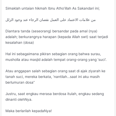
Simaklah untaian hikmah Ibnu Atho’illah As Sakandari ini;
من علامات الاعتماد على العمل نقصان الرجاء عند وجود الزلل
Diantara tanda (seseorang) bersandar pada amal (nya)
adalah; berkurangnya harapan (kepada Allah swt) saat terjadi
kesalahan (dosa)
Hal ini sebagaimana pikiran sebagian orang bahwa surau,
musholla atau masjid adalah tempat orang-orang yang ‘suci’.
Atau anggapan salah sebagian orang saat di ajak ziyarah ke
tanah suci, mereka berkata, ‘nantilah…saat ini aku masih
berlumuran dosa”
Justru, saat engkau merasa berdosa itulah, engkau sedang
dinanti olehNya.
Maka berlarilah kepadaNya!