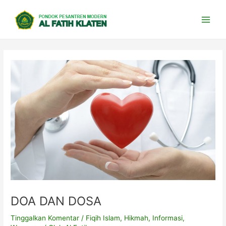
Lewati
Post
Main
ke
navigation
Men
konten
DOA DAN DOSA
Tinggalkan Komentar
/
Fiqih Islam
,
Hikmah
,
Informasi
,