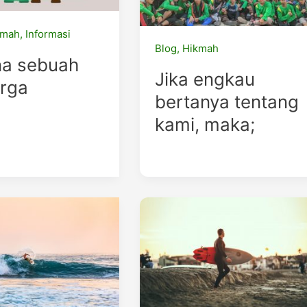
kmah
,
Informasi
Blog
,
Hikmah
a sebuah
Jika engkau
arga
bertanya tentang
kami, maka;