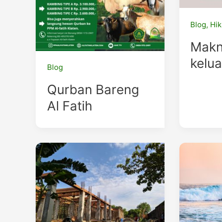
Blog
,
Hi
Makn
kelu
Blog
Qurban Bareng
Al Fatih