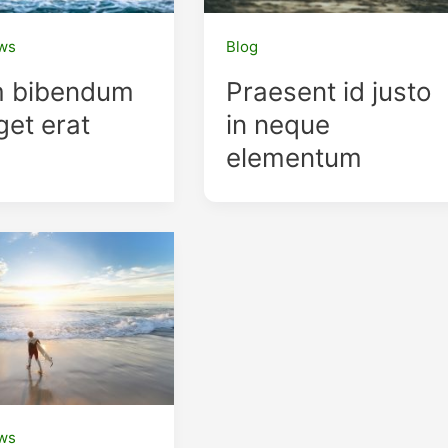
ws
Blog
m bibendum
Praesent id justo
eget erat
in neque
elementum
ws